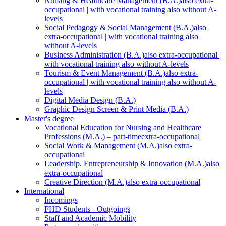
Nursing & Healthcare Management (B.A.)
also extra-
occupational | with vocational training also without A-
levels
Social Pedagogy & Social Management (B.A.)
also
extra-occupational | with vocational training also
without A-levels
Business Administration (B.A.)
also extra-occupational |
with vocational training also without A-levels
Tourism & Event Management (B.A.)
also extra-
occupational | with vocational training also without A-
levels
Digital Media Design (B.A.)
Graphic Design Screen & Print Media (B.A.)
Master's degree
Vocational Education for Nursing and Healthcare
Professions (M.A.) – part-time
extra-occupational
Social Work & Management (M.A.)
also extra-
occupational
Leadership, Entrepreneurship & Innovation (M.A.)
also
extra-occupational
Creative Direction (M.A.)
also extra-occupational
International
Incomings
FHD Students - Outgoings
Staff and Academic Mobility