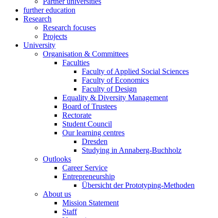
Partner universities
further education
Research
Research focuses
Projects
University
Organisation & Committees
Faculties
Faculty of Applied Social Sciences
Faculty of Economics
Faculty of Design
Equality & Diversity Management
Board of Trustees
Rectorate
Student Council
Our learning centres
Dresden
Studying in Annaberg-Buchholz
Outlooks
Career Service
Entrepreneurship
Übersicht der Prototyping-Methoden
About us
Mission Statement
Staff