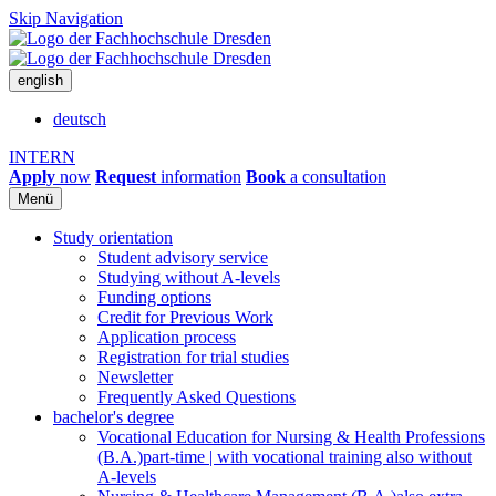
Skip Navigation
english
deutsch
INTERN
Apply
now
Request
information
Book
a consultation
Menü
Study orientation
Student advisory service
Studying without A-levels
Funding options
Credit for Previous Work
Application process
Registration for trial studies
Newsletter
Frequently Asked Questions
bachelor's degree
Vocational Education for Nursing & Health Professions
(B.A.)
part-time | with vocational training also without
A-levels