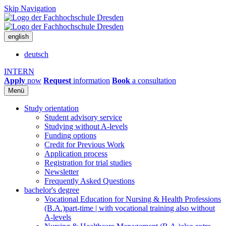
Skip Navigation
english
deutsch
INTERN
Apply
now
Request
information
Book
a consultation
Menü
Study orientation
Student advisory service
Studying without A-levels
Funding options
Credit for Previous Work
Application process
Registration for trial studies
Newsletter
Frequently Asked Questions
bachelor's degree
Vocational Education for Nursing & Health Professions
(B.A.)
part-time | with vocational training also without
A-levels