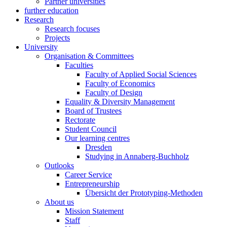
Partner universities
further education
Research
Research focuses
Projects
University
Organisation & Committees
Faculties
Faculty of Applied Social Sciences
Faculty of Economics
Faculty of Design
Equality & Diversity Management
Board of Trustees
Rectorate
Student Council
Our learning centres
Dresden
Studying in Annaberg-Buchholz
Outlooks
Career Service
Entrepreneurship
Übersicht der Prototyping-Methoden
About us
Mission Statement
Staff