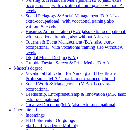
Nursing & Healthcare Management (B.A.)
also extra-
occupational | with vocational training also without A-
levels
Social Pedagogy & Social Management (B.A.)
also
extra-occupational | with vocational training also
without A-levels
Business Administration (B.A.)
also extra-occupational |
with vocational training also without A-levels
Tourism & Event Management (B.A.)
also extra-
occupational | with vocational training also without A-
levels
Digital Media Design (B.A.)
Graphic Design Screen & Print Media (B.A.)
Master's degree
Vocational Education for Nursing and Healthcare
Professions (M.A.) – part-time
extra-occupational
Social Work & Management (M.A.)
also extra-
occupational
Leadership, Entrepreneurship & Innovation (M.A.)
also
extra-occupational
Creative Direction (M.A.)
also extra-occupational
International
Incomings
FHD Students - Outgoings
Staff and Academic Mobility