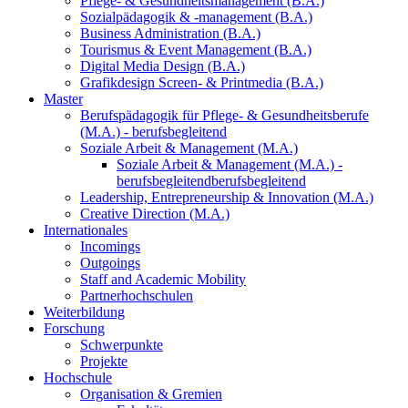
Pflege- & Gesundheitsmanagement (B.A.)
Sozialpädagogik & -management (B.A.)
Business Administration (B.A.)
Tourismus & Event Management (B.A.)
Digital Media Design (B.A.)
Grafikdesign Screen- & Printmedia (B.A.)
Master
Berufspädagogik für Pflege- & Gesundheitsberufe
(M.A.) - berufsbegleitend
Soziale Arbeit & Management (M.A.)
Soziale Arbeit & Management (M.A.) -
berufsbegleitend
berufsbegleitend
Leadership, Entrepreneurship & Innovation (M.A.)
Creative Direction (M.A.)
Internationales
Incomings
Outgoings
Staff and Academic Mobility
Partnerhochschulen
Weiterbildung
Forschung
Schwerpunkte
Projekte
Hochschule
Organisation & Gremien