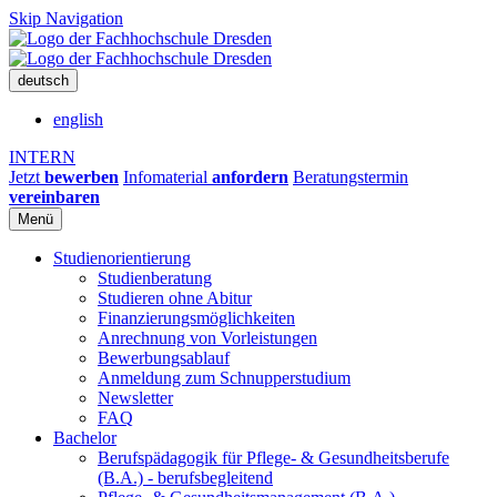
Skip Navigation
deutsch
english
INTERN
Jetzt
bewerben
Infomaterial
anfordern
Beratungstermin
vereinbaren
Menü
Studienorientierung
Studienberatung
Studieren ohne Abitur
Finanzierungsmöglichkeiten
Anrechnung von Vorleistungen
Bewerbungsablauf
Anmeldung zum Schnupperstudium
Newsletter
FAQ
Bachelor
Berufspädagogik für Pflege- & Gesundheitsberufe
(B.A.) - berufsbegleitend