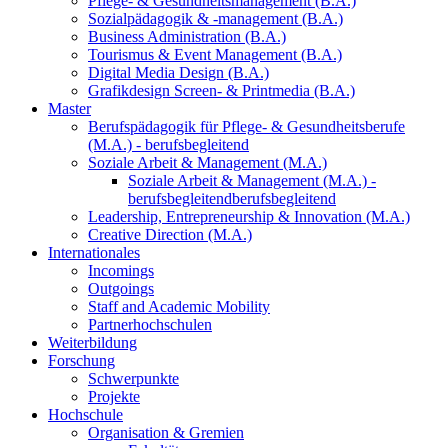
Pflege- & Gesundheitsmanagement (B.A.)
Sozialpädagogik & -management (B.A.)
Business Administration (B.A.)
Tourismus & Event Management (B.A.)
Digital Media Design (B.A.)
Grafikdesign Screen- & Printmedia (B.A.)
Master
Berufspädagogik für Pflege- & Gesundheitsberufe
(M.A.) - berufsbegleitend
Soziale Arbeit & Management (M.A.)
Soziale Arbeit & Management (M.A.) -
berufsbegleitend
berufsbegleitend
Leadership, Entrepreneurship & Innovation (M.A.)
Creative Direction (M.A.)
Internationales
Incomings
Outgoings
Staff and Academic Mobility
Partnerhochschulen
Weiterbildung
Forschung
Schwerpunkte
Projekte
Hochschule
Organisation & Gremien