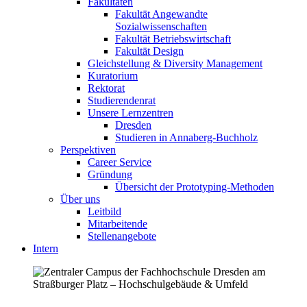
Fakultäten
Fakultät Angewandte
Sozialwissenschaften
Fakultät Betriebswirtschaft
Fakultät Design
Gleichstellung & Diversity Management
Kuratorium
Rektorat
Studierendenrat
Unsere Lernzentren
Dresden
Studieren in Annaberg-Buchholz
Perspektiven
Career Service
Gründung
Übersicht der Prototyping-Methoden
Über uns
Leitbild
Mitarbeitende
Stellenangebote
Intern