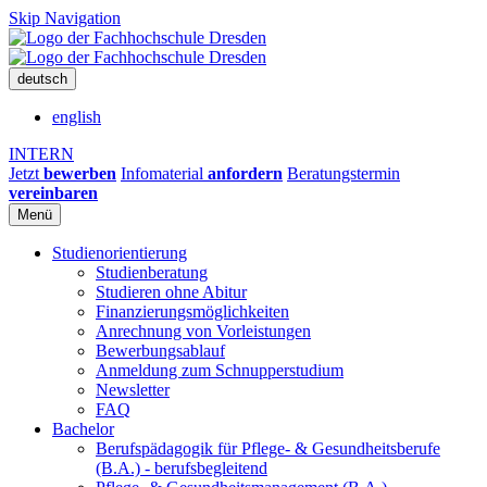
Skip Navigation
deutsch
english
INTERN
Jetzt
bewerben
Infomaterial
anfordern
Beratungstermin
vereinbaren
Menü
Studienorientierung
Studienberatung
Studieren ohne Abitur
Finanzierungsmöglichkeiten
Anrechnung von Vorleistungen
Bewerbungsablauf
Anmeldung zum Schnupperstudium
Newsletter
FAQ
Bachelor
Berufspädagogik für Pflege- & Gesundheitsberufe
(B.A.) - berufsbegleitend