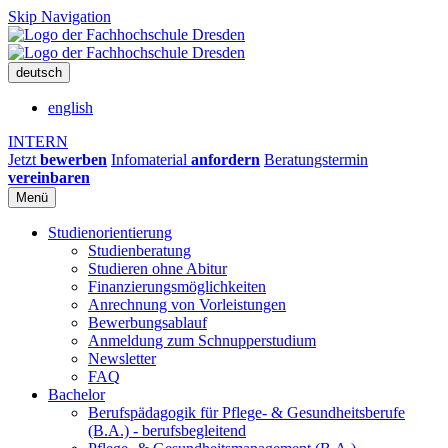
Skip Navigation
deutsch
english
INTERN
Jetzt
bewerben
Infomaterial
anfordern
Beratungstermin
vereinbaren
Menü
Studienorientierung
Studienberatung
Studieren ohne Abitur
Finanzierungsmöglichkeiten
Anrechnung von Vorleistungen
Bewerbungsablauf
Anmeldung zum Schnupperstudium
Newsletter
FAQ
Bachelor
Berufspädagogik für Pflege- & Gesundheitsberufe
(B.A.) - berufsbegleitend