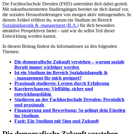
Die Fachhochschule Dresden (FHD) unterstützt dich dabei gezielt.
Mit zukunftsorientierten Studiengängen bereitet sie dich darauf vor,
die sozialen Herausforderungen von morgen aktiv mitzugestalten. In
diesem Artikel erfährst du, warum ein Studium im Bereich
Sozialpädagogik & -management (B.A.)
für dich besonders
attraktive Perspektiven bietet – und wie du selbst Teil dieser
Entwicklung werden kannst.
In diesem Beitrag findest du Informationen zu den folgenden
Themen:
Die demografische Zukunft verstehen – warum soziale
Berufe immer wichtiger werden
Ist ein Studium im Bereich Sozialpädagogik &
- management für mich geeignet?
Praxisnah studieren: Lernen durch Erfahrung
Karrierechancen: Vielfältig, sicher und
entwicklungsfähig
Studieren an der Fachhochschule Dresden: Persönlich
und praxisnah
Finanzierung und Bewerbung: So gelingt dein Einstieg
ins Studium
Fazit: Ein Studium mit Sinn und Zukunft
Die demografische Zukunft verstehen –