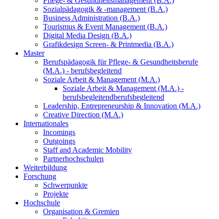
Pflege- & Gesundheitsmanagement (B.A.)
Sozialpädagogik & -management (B.A.)
Business Administration (B.A.)
Tourismus & Event Management (B.A.)
Digital Media Design (B.A.)
Grafikdesign Screen- & Printmedia (B.A.)
Master
Berufspädagogik für Pflege- & Gesundheitsberufe
(M.A.) - berufsbegleitend
Soziale Arbeit & Management (M.A.)
Soziale Arbeit & Management (M.A.) -
berufsbegleitend
berufsbegleitend
Leadership, Entrepreneurship & Innovation (M.A.)
Creative Direction (M.A.)
Internationales
Incomings
Outgoings
Staff and Academic Mobility
Partnerhochschulen
Weiterbildung
Forschung
Schwerpunkte
Projekte
Hochschule
Organisation & Gremien