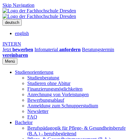
Skip Navigation
deutsch
english
INTERN
Jetzt
bewerben
Infomaterial
anfordern
Beratungstermin
vereinbaren
Menü
Studienorientierung
Studienberatung
Studieren ohne Abitur
Finanzierungsmöglichkeiten
Anrechnung von Vorleistungen
Bewerbungsablauf
Anmeldung zum Schnupperstudium
Newsletter
FAQ
Bachelor
Berufspädagogik für Pflege- & Gesundheitsberufe
(B.A.) - berufsbegleitend