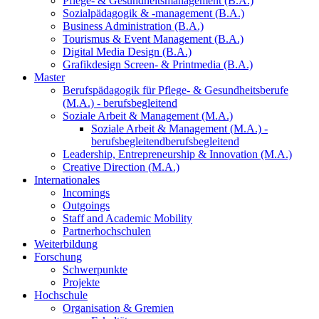
Pflege- & Gesundheitsmanagement (B.A.)
Sozialpädagogik & -management (B.A.)
Business Administration (B.A.)
Tourismus & Event Management (B.A.)
Digital Media Design (B.A.)
Grafikdesign Screen- & Printmedia (B.A.)
Master
Berufspädagogik für Pflege- & Gesundheitsberufe
(M.A.) - berufsbegleitend
Soziale Arbeit & Management (M.A.)
Soziale Arbeit & Management (M.A.) -
berufsbegleitend
berufsbegleitend
Leadership, Entrepreneurship & Innovation (M.A.)
Creative Direction (M.A.)
Internationales
Incomings
Outgoings
Staff and Academic Mobility
Partnerhochschulen
Weiterbildung
Forschung
Schwerpunkte
Projekte
Hochschule
Organisation & Gremien