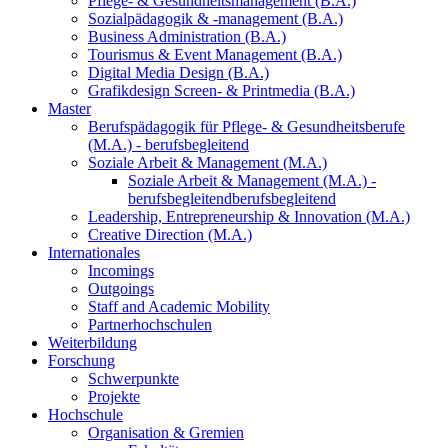
Pflege- & Gesundheitsmanagement (B.A.)
Sozialpädagogik & -management (B.A.)
Business Administration (B.A.)
Tourismus & Event Management (B.A.)
Digital Media Design (B.A.)
Grafikdesign Screen- & Printmedia (B.A.)
Master
Berufspädagogik für Pflege- & Gesundheitsberufe
(M.A.) - berufsbegleitend
Soziale Arbeit & Management (M.A.)
Soziale Arbeit & Management (M.A.) -
berufsbegleitend
berufsbegleitend
Leadership, Entrepreneurship & Innovation (M.A.)
Creative Direction (M.A.)
Internationales
Incomings
Outgoings
Staff and Academic Mobility
Partnerhochschulen
Weiterbildung
Forschung
Schwerpunkte
Projekte
Hochschule
Organisation & Gremien