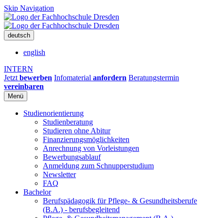
Skip Navigation
deutsch
english
INTERN
Jetzt
bewerben
Infomaterial
anfordern
Beratungstermin
vereinbaren
Menü
Studienorientierung
Studienberatung
Studieren ohne Abitur
Finanzierungsmöglichkeiten
Anrechnung von Vorleistungen
Bewerbungsablauf
Anmeldung zum Schnupperstudium
Newsletter
FAQ
Bachelor
Berufspädagogik für Pflege- & Gesundheitsberufe
(B.A.) - berufsbegleitend