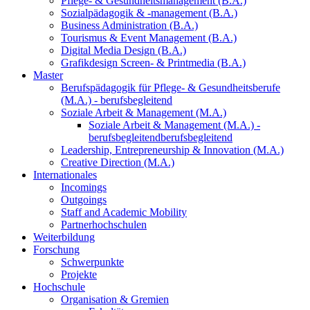
Pflege- & Gesundheitsmanagement (B.A.)
Sozialpädagogik & -management (B.A.)
Business Administration (B.A.)
Tourismus & Event Management (B.A.)
Digital Media Design (B.A.)
Grafikdesign Screen- & Printmedia (B.A.)
Master
Berufspädagogik für Pflege- & Gesundheitsberufe
(M.A.) - berufsbegleitend
Soziale Arbeit & Management (M.A.)
Soziale Arbeit & Management (M.A.) -
berufsbegleitend
berufsbegleitend
Leadership, Entrepreneurship & Innovation (M.A.)
Creative Direction (M.A.)
Internationales
Incomings
Outgoings
Staff and Academic Mobility
Partnerhochschulen
Weiterbildung
Forschung
Schwerpunkte
Projekte
Hochschule
Organisation & Gremien