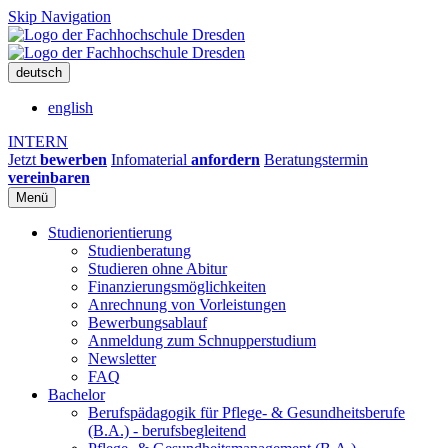
Skip Navigation
deutsch
english
INTERN
Jetzt
bewerben
Infomaterial
anfordern
Beratungstermin
vereinbaren
Menü
Studienorientierung
Studienberatung
Studieren ohne Abitur
Finanzierungsmöglichkeiten
Anrechnung von Vorleistungen
Bewerbungsablauf
Anmeldung zum Schnupperstudium
Newsletter
FAQ
Bachelor
Berufspädagogik für Pflege- & Gesundheitsberufe
(B.A.) - berufsbegleitend