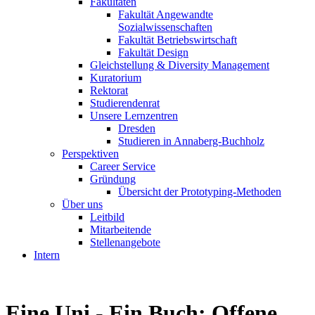
Fakultäten
Fakultät Angewandte
Sozialwissenschaften
Fakultät Betriebswirtschaft
Fakultät Design
Gleichstellung & Diversity Management
Kuratorium
Rektorat
Studierendenrat
Unsere Lernzentren
Dresden
Studieren in Annaberg-Buchholz
Perspektiven
Career Service
Gründung
Übersicht der Prototyping-Methoden
Über uns
Leitbild
Mitarbeitende
Stellenangebote
Intern
Eine Uni - Ein Buch: Offene