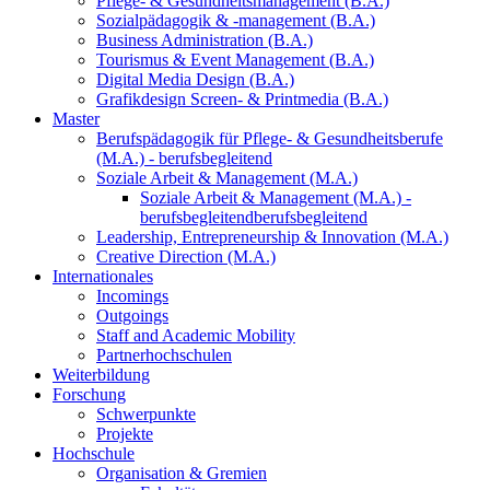
Pflege- & Gesundheitsmanagement (B.A.)
Sozialpädagogik & -management (B.A.)
Business Administration (B.A.)
Tourismus & Event Management (B.A.)
Digital Media Design (B.A.)
Grafikdesign Screen- & Printmedia (B.A.)
Master
Berufspädagogik für Pflege- & Gesundheitsberufe
(M.A.) - berufsbegleitend
Soziale Arbeit & Management (M.A.)
Soziale Arbeit & Management (M.A.) -
berufsbegleitend
berufsbegleitend
Leadership, Entrepreneurship & Innovation (M.A.)
Creative Direction (M.A.)
Internationales
Incomings
Outgoings
Staff and Academic Mobility
Partnerhochschulen
Weiterbildung
Forschung
Schwerpunkte
Projekte
Hochschule
Organisation & Gremien