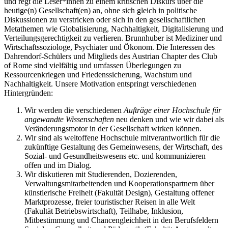
und regt die Leser*innen zu einem kritischen Diskurs über die
heutige(n) Gesellschaft(en) an, ohne sich gleich in politische
Diskussionen zu verstricken oder sich in den gesellschaftlichen
Metathemen wie Globalisierung, Nachhaltigkeit, Digitalisierung und
Verteilungsgerechtigkeit zu verlieren. Brunnhuber ist Mediziner und
Wirtschaftssoziologe, Psychiater und Ökonom. Die Interessen des
Dahrendorf-Schülers und Mitglieds des Austrian Chapter des Club
of Rome sind vielfältig und umfassen Überlegungen zu
Ressourcenkriegen und Friedenssicherung, Wachstum und
Nachhaltigkeit. Unsere Motivation entspringt verschiedenen
Hintergründen:
Wir werden die verschiedenen
Aufträge einer Hochschule für
angewandte Wissenschaften
neu denken und wie wir dabei als
Veränderungsmotor in der Gesellschaft wirken können.
Wir sind als weltoffene Hochschule mitverantwortlich für die
zukünftige Gestaltung des Gemeinwesens, der Wirtschaft, des
Sozial- und Gesundheitswesens etc. und kommunizieren
offen und im Dialog.
Wir diskutieren mit Studierenden, Dozierenden,
Verwaltungsmitarbeitenden und Kooperationspartnern über
künstlerische Freiheit (Fakultät Design), Gestaltung offener
Marktprozesse, freier touristischer Reisen in alle Welt
(Fakultät Betriebswirtschaft), Teilhabe, Inklusion,
Mitbestimmung und Chancengleichheit in den Berufsfeldern