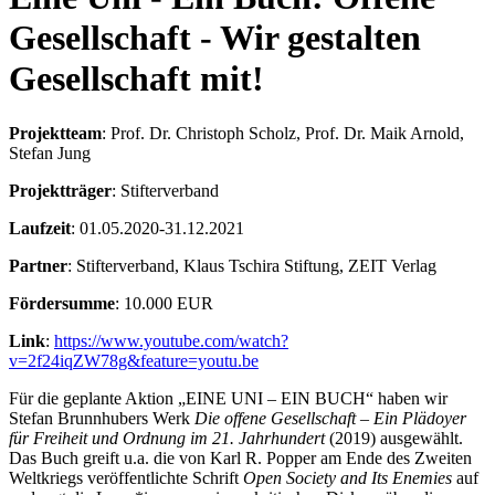
Gesellschaft - Wir gestalten
Gesellschaft mit!
Projektteam
: Prof. Dr. Christoph Scholz, Prof. Dr. Maik Arnold,
Stefan Jung
Projektträger
: Stifterverband
Laufzeit
: 01.05.2020-31.12.2021
Partner
: Stifterverband, Klaus Tschira Stiftung, ZEIT Verlag
Fördersumme
: 10.000 EUR
Link
:
https://www.youtube.com/watch?
v=2f24iqZW78g&feature=youtu.be
Für die geplante Aktion „EINE UNI – EIN BUCH“ haben wir
Stefan Brunnhubers Werk
Die offene Gesellschaft – Ein Plädoyer
für Freiheit und Ordnung im 21. Jahrhundert
(2019) ausgewählt.
Das Buch greift u.a. die von Karl R. Popper am Ende des Zweiten
Weltkriegs veröffentlichte Schrift
Open Society and Its Enemies
auf