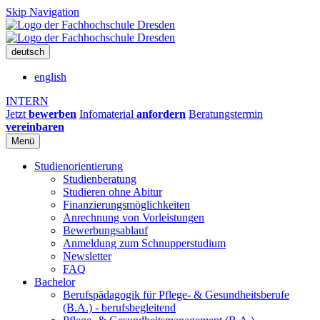
Skip Navigation
deutsch
english
INTERN
Jetzt
bewerben
Infomaterial
anfordern
Beratungstermin
vereinbaren
Menü
Studienorientierung
Studienberatung
Studieren ohne Abitur
Finanzierungsmöglichkeiten
Anrechnung von Vorleistungen
Bewerbungsablauf
Anmeldung zum Schnupperstudium
Newsletter
FAQ
Bachelor
Berufspädagogik für Pflege- & Gesundheitsberufe
(B.A.) - berufsbegleitend