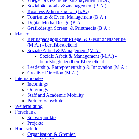
Pflege- & Gesundheitsmanagement (B.A.)
Sozialpädagogik & -management (B.A.)
Business Administration (B.A.)
Tourismus & Event Management (B.A.)
Digital Media Design (B.A.)
Grafikdesign Screen- & Printmedia (B.A.)
Master
Berufspädagogik für Pflege- & Gesundheitsberufe
(M.A.) - berufsbegleitend
Soziale Arbeit & Management (M.A.)
Soziale Arbeit & Management (M.A.) -
berufsbegleitend
berufsbegleitend
Leadership, Entrepreneurship & Innovation (M.A.)
Creative Direction (M.A.)
Internationales
Incomings
Outgoings
Staff and Academic Mobility
Partnerhochschulen
Weiterbildung
Forschung
Schwerpunkte
Projekte
Hochschule
Organisation & Gremien