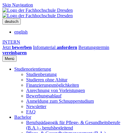
Skip Navigation
deutsch
english
INTERN
Jetzt
bewerben
Infomaterial
anfordern
Beratungstermin
vereinbaren
Menü
Studienorientierung
Studienberatung
Studieren ohne Abitur
Finanzierungsmöglichkeiten
Anrechnung von Vorleistungen
Bewerbungsablauf
Anmeldung zum Schnupperstudium
Newsletter
FAQ
Bachelor
Berufspädagogik für Pflege- & Gesundheitsberufe
(B.A.) - berufsbegleitend