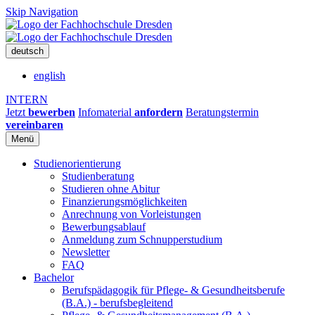
Skip Navigation
deutsch
english
INTERN
Jetzt
bewerben
Infomaterial
anfordern
Beratungstermin
vereinbaren
Menü
Studienorientierung
Studienberatung
Studieren ohne Abitur
Finanzierungsmöglichkeiten
Anrechnung von Vorleistungen
Bewerbungsablauf
Anmeldung zum Schnupperstudium
Newsletter
FAQ
Bachelor
Berufspädagogik für Pflege- & Gesundheitsberufe
(B.A.) - berufsbegleitend