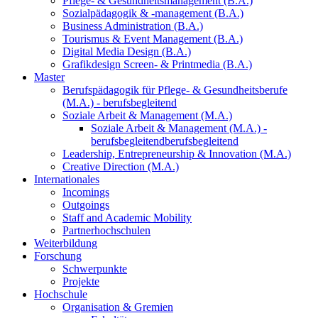
Pflege- & Gesundheitsmanagement (B.A.)
Sozialpädagogik & -management (B.A.)
Business Administration (B.A.)
Tourismus & Event Management (B.A.)
Digital Media Design (B.A.)
Grafikdesign Screen- & Printmedia (B.A.)
Master
Berufspädagogik für Pflege- & Gesundheitsberufe
(M.A.) - berufsbegleitend
Soziale Arbeit & Management (M.A.)
Soziale Arbeit & Management (M.A.) -
berufsbegleitend
berufsbegleitend
Leadership, Entrepreneurship & Innovation (M.A.)
Creative Direction (M.A.)
Internationales
Incomings
Outgoings
Staff and Academic Mobility
Partnerhochschulen
Weiterbildung
Forschung
Schwerpunkte
Projekte
Hochschule
Organisation & Gremien