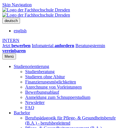
Skip Navigation
deutsch
english
INTERN
Jetzt
bewerben
Infomaterial
anfordern
Beratungstermin
vereinbaren
Menü
Studienorientierung
Studienberatung
Studieren ohne Abitur
Finanzierungsmöglichkeiten
Anrechnung von Vorleistungen
Bewerbungsablauf
Anmeldung zum Schnupperstudium
Newsletter
FAQ
Bachelor
Berufspädagogik für Pflege- & Gesundheitsberufe
(B.A.) - berufsbegleitend