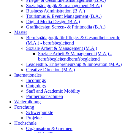
Pflege- & Gesundheitsmanagement (B.A.)
Sozialpädagogik & -management (B.A.)
Business Administration (B.A.)
Tourismus & Event Management (B.A.)
Digital Media Design (B.A.)
Grafikdesign Screen- & Printmedia (B.A.)
Master
Berufspädagogik für Pflege- & Gesundheitsberufe
(M.A.) - berufsbegleitend
Soziale Arbeit & Management (M.A.)
Soziale Arbeit & Management (M.A.) -
berufsbegleitend
berufsbegleitend
Leadership, Entrepreneurship & Innovation (M.A.)
Creative Direction (M.A.)
Internationales
Incomings
Outgoings
Staff and Academic Mobility
Partnerhochschulen
Weiterbildung
Forschung
Schwerpunkte
Projekte
Hochschule
Organisation & Gremien