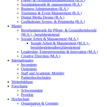
Pflege- & Gesundheitsmanagement (B.A.)
Sozialpädagogik & -management (B.A.)
Business Administration (B.A.)
Tourismus & Event Management (B.A.)
Digital Media Design (B.A.)
Grafikdesign Screen- & Printmedia (B.A.)
Master
Berufspädagogik für Pflege- & Gesundheitsberufe
(M.A.) - berufsbegleitend
Soziale Arbeit & Management (M.A.)
Soziale Arbeit & Management (M.A.) -
berufsbegleitend
berufsbegleitend
Leadership, Entrepreneurship & Innovation (M.A.)
Creative Direction (M.A.)
Internationales
Incomings
Outgoings
Staff and Academic Mobility
Partnerhochschulen
Weiterbildung
Forschung
Schwerpunkte
Projekte
Hochschule
Organisation & Gremien