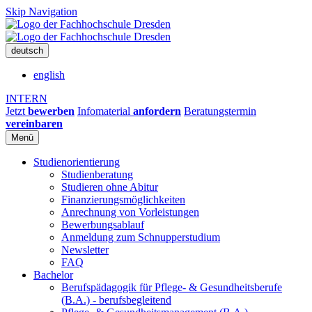
Skip Navigation
deutsch
english
INTERN
Jetzt
bewerben
Infomaterial
anfordern
Beratungstermin
vereinbaren
Menü
Studienorientierung
Studienberatung
Studieren ohne Abitur
Finanzierungsmöglichkeiten
Anrechnung von Vorleistungen
Bewerbungsablauf
Anmeldung zum Schnupperstudium
Newsletter
FAQ
Bachelor
Berufspädagogik für Pflege- & Gesundheitsberufe
(B.A.) - berufsbegleitend