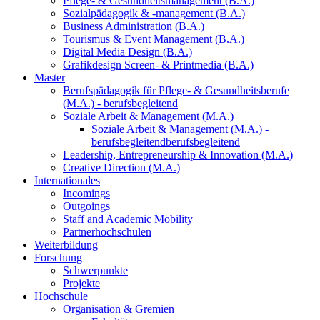
Pflege- & Gesundheitsmanagement (B.A.)
Sozialpädagogik & -management (B.A.)
Business Administration (B.A.)
Tourismus & Event Management (B.A.)
Digital Media Design (B.A.)
Grafikdesign Screen- & Printmedia (B.A.)
Master
Berufspädagogik für Pflege- & Gesundheitsberufe
(M.A.) - berufsbegleitend
Soziale Arbeit & Management (M.A.)
Soziale Arbeit & Management (M.A.) -
berufsbegleitend
berufsbegleitend
Leadership, Entrepreneurship & Innovation (M.A.)
Creative Direction (M.A.)
Internationales
Incomings
Outgoings
Staff and Academic Mobility
Partnerhochschulen
Weiterbildung
Forschung
Schwerpunkte
Projekte
Hochschule
Organisation & Gremien