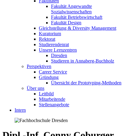
Fakultäten
Fakultät Angewandte
Sozialwissenschaften
Fakultät Betriebswirtschaft
Fakultät Design
Gleichstellung & Diversity Management
Kuratorium
Rektorat
Studierendenrat
Unsere Lernzentren
Dresden
Studieren in Annaberg-Buchholz
Perspektiven
Career Service
Gründung
Übersicht der Prototyping-Methoden
Über uns
Leitbild
Mitarbeitende
Stellenangebote
Intern
Dipl.-Inf. Conny Coburger