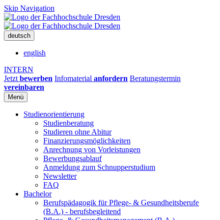
Skip Navigation
deutsch
english
INTERN
Jetzt
bewerben
Infomaterial
anfordern
Beratungstermin
vereinbaren
Menü
Studienorientierung
Studienberatung
Studieren ohne Abitur
Finanzierungsmöglichkeiten
Anrechnung von Vorleistungen
Bewerbungsablauf
Anmeldung zum Schnupperstudium
Newsletter
FAQ
Bachelor
Berufspädagogik für Pflege- & Gesundheitsberufe
(B.A.) - berufsbegleitend