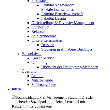
Fakultäten
Fakultät Angewandte
Sozialwissenschaften
Fakultät Betriebswirtschaft
Fakultät Design
Gleichstellung & Diversity Management
Kuratorium
Rektorat
Studierendenrat
Unsere Lernzentren
Dresden
Studieren in Annaberg-Buchholz
Perspektiven
Career Service
Gründung
Übersicht der Prototyping-Methoden
Über uns
Leitbild
Mitarbeitende
Stellenangebote
Intern