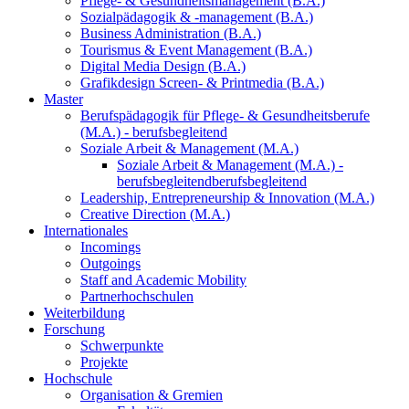
Pflege- & Gesundheitsmanagement (B.A.)
Sozialpädagogik & -management (B.A.)
Business Administration (B.A.)
Tourismus & Event Management (B.A.)
Digital Media Design (B.A.)
Grafikdesign Screen- & Printmedia (B.A.)
Master
Berufspädagogik für Pflege- & Gesundheitsberufe
(M.A.) - berufsbegleitend
Soziale Arbeit & Management (M.A.)
Soziale Arbeit & Management (M.A.) -
berufsbegleitend
berufsbegleitend
Leadership, Entrepreneurship & Innovation (M.A.)
Creative Direction (M.A.)
Internationales
Incomings
Outgoings
Staff and Academic Mobility
Partnerhochschulen
Weiterbildung
Forschung
Schwerpunkte
Projekte
Hochschule
Organisation & Gremien