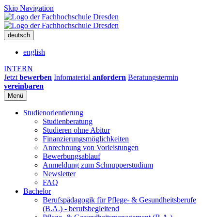
Skip Navigation
deutsch
english
INTERN
Jetzt
bewerben
Infomaterial
anfordern
Beratungstermin
vereinbaren
Menü
Studienorientierung
Studienberatung
Studieren ohne Abitur
Finanzierungsmöglichkeiten
Anrechnung von Vorleistungen
Bewerbungsablauf
Anmeldung zum Schnupperstudium
Newsletter
FAQ
Bachelor
Berufspädagogik für Pflege- & Gesundheitsberufe
(B.A.) - berufsbegleitend